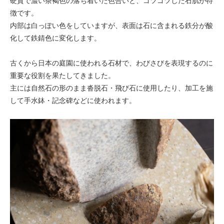
硬質で濃い茶褐色の落ち着いた色合いと、ゴツゴツした石肌が特
徴です。
内部は白っぽい色をしていますが、表面は石に含まれる鉄分が酸
化して鉄錆色に変化します。
古くから日本の庭園に使われる石材で、わびさびを表現するのに
重要な役割を果たしてきました。
主には自然石の形のまま沓脱石・飛び石に使用したり、加工を施
して手水鉢・記念碑などに使われます。