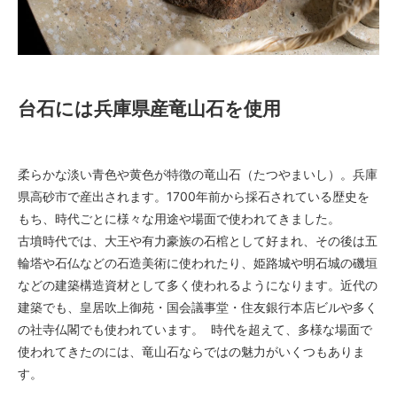
台石には兵庫県産竜山石を使用
柔らかな淡い青色や黄色が特徴の竜山石（たつやまいし）。兵庫
県高砂市で産出されます。1700年前から採石されている歴史を
もち、時代ごとに様々な用途や場面で使われてきました。
古墳時代では、大王や有力豪族の石棺として好まれ、その後は五
輪塔や石仏などの石造美術に使われたり、姫路城や明石城の磯垣
などの建築構造資材として多く使われるようになります。近代の
建築でも、皇居吹上御苑・国会議事堂・住友銀行本店ビルや多く
の社寺仏閣でも使われています。 時代を超えて、多様な場面で
使われてきたのには、竜山石ならではの魅力がいくつもありま
す。