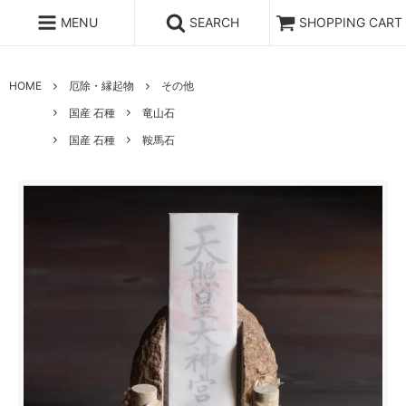
MENU
SEARCH
SHOPPING CART
HOME
厄除・縁起物
その他
国産 石種
竜山石
国産 石種
鞍馬石