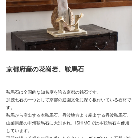
京都府産の花崗岩、鞍馬石
鞍馬石は全国的な知名度を誇る京都の銘石です。
加茂七石の一つとして京都の庭園文化に深く根付いている石材で
す。
鞍馬から産出する本鞍馬石、丹波地方より産出する丹波鞍馬石、
山梨県産の甲州鞍馬石に大別され、ISHIMOでは本鞍馬石を使用
しています。