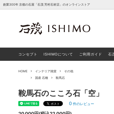
創業300年 京都の石屋「石茂 芳村石材店」のオンラインストア
石仏
国産 石種
コンセプト
灯篭
外国産 
ISHI
インテリア雑貨
オーダーメイドのご対応について
食卓用
ご利用
コンセプト
ISHIMOについて
ご利用ガイド
石
HOME
インテリア雑貨
その他
国産 石種
鞍馬石
鞍馬石のこころ石「空」
0
件のレビュー
20,000円(税込22,000円)