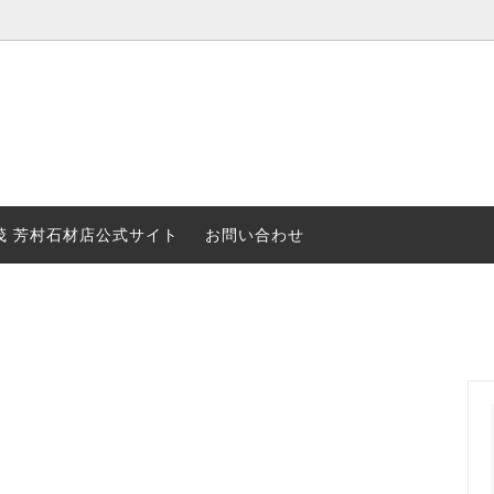
石種
MOについて
厄除・縁起物
石種の紹介
品
ガイド
花器
Shopping Form Overseas
茂 芳村石材店公式サイト
お問い合わせ