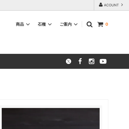
ACOUNT
商品
石種
ご案内
0
供養
灯篭について
店舗アクセス