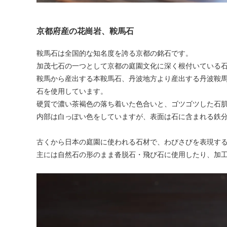
京都府産の花崗岩、鞍馬石
鞍馬石は全国的な知名度を誇る京都の銘石です。
加茂七石の一つとして京都の庭園文化に深く根付いている
鞍馬から産出する本鞍馬石、丹波地方より産出する丹波鞍馬石
石を使用しています。
硬質で濃い茶褐色の落ち着いた色合いと、ゴツゴツした石
内部は白っぽい色をしていますが、表面は石に含まれる鉄
古くから日本の庭園に使われる石材で、わびさびを表現す
主には自然石の形のまま沓脱石・飛び石に使用したり、加