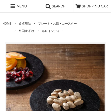
MENU
SEARCH
SHOPPING CART
HOME
食卓用品
プレート・お皿・コースター
外国産 石種
ネロインディア