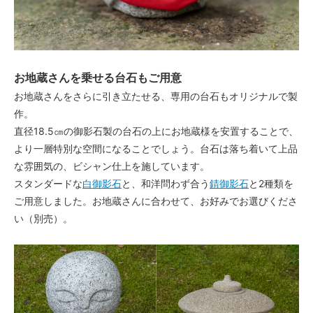
お地蔵さんを乗せる台石もご用意
お地蔵さんをさらに引き立たせる、専用の台石もオリジナルで製
作。
直径18.5㎝の御影石製の台石の上にお地蔵様を安置することで、
より一層特別な空間になることでしょう。台石は落ち着いて上品
な雰囲気の、ビシャン仕上を施しています。
スタンダードな
白御影石
と、和洋問わず合う
錆御影石
と2種類を
ご用意しました。お地蔵さんに合わせて、お好みでお選びくださ
い（別売）。