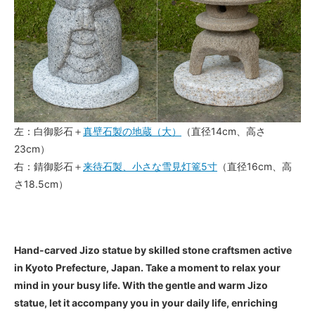
左：白御影石＋
真壁石製の地蔵（大）
（直径14cm、高さ
23cm）
右：錆御影石＋
来待石製、小さな雪見灯篭5寸
（直径16cm、高
さ18.5cm）
Hand-carved Jizo statue by skilled stone craftsmen active
in Kyoto Prefecture, Japan. Take a moment to relax your
mind in your busy life. With the gentle and warm Jizo
statue, let it accompany you in your daily life, enriching