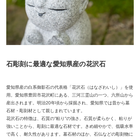
石彫刻に最適な愛知県産の花沢石
愛知県産の白系御影石の代表格「花沢石（はなざわいし）」を使
用。愛知県豊田市花沢町にある、三河三霊山の一つ、六所山から
産出されます。明治20年頃から採掘され、愛知県では昔から墓
石材・彫刻材として親しまれています。
花沢石の特徴は、石質の“粘り”の強さ。石質が柔らかく、粘りが
強いことから、彫刻に最適な石材です。きめ細やかで、低吸水率
で高く、耐久性があります。墓石材のほか、石仏などの彫刻物に