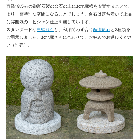
直径18.5㎝の御影石製の台石の上にお地蔵様を安置することで、
より一層特別な空間になることでしょう。台石は落ち着いて上品
な雰囲気の、ビシャン仕上を施しています。
スタンダードな
白御影石
と、和洋問わず合う
錆御影石
と2種類を
ご用意しました。お地蔵さんに合わせて、お好みでお選びくださ
い（別売）。