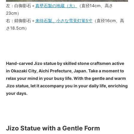
左：白御影石＋
真壁石製の地蔵（大）
（直径14cm、高さ
23cm）
右：錆御影石＋
来待石製、小さな雪見灯篭5寸
（直径16cm、高
さ18.5cm）
Hand-carved Jizo statue by skilled stone craftsmen active
in Okazaki City, Aichi Prefecture, Japan. Take a moment to
relax your mind in your busy life. With the gentle and warm
Jizo statue, let it accompany you in your daily life, enriching
your days.
Jizo Statue with a Gentle Form